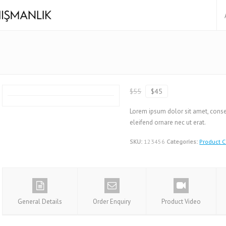
$55
$45
Lorem ipsum dolor sit amet, consect
eleifend ornare nec ut erat.
SKU:
123456
Categories:
Product C
General Details
Order Enquiry
Product Video