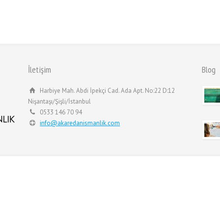
İletişim
Blog
Harbiye Mah. Abdi İpekçi Cad. Ada Apt. No:22 D:12
Nişantaşı/Şişli/İstanbul
0533 146 70 94
info@akaredanismanlik.com