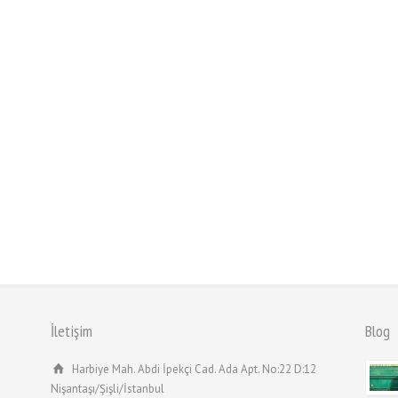
elit.
et
re
ur
İletişim
Blog
Harbiye Mah. Abdi İpekçi Cad. Ada Apt. No:22 D:12
Nişantaşı/Şişli/İstanbul