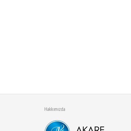
Self-Hosted Audio
Lorem ipsum dolor sit amet, consectetur adipiscing 
Sed ut turpis libero. Praesent eget justo dui, sit am
dignissim risus. Integer pretium urna id nunc posue
ornare. Praesent vitae magna quis purus consectet
tempus.
Hakkımızda