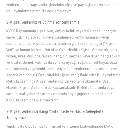
verilerin, hangi kapsamda işlenebileceğini ve paydaşlarımızın haklarını
işbu aydınlatma metni ile açıklamaktayız.
1- Kişisel Verileriniz ve Edinme Yöntemlerimiz
KVKK Kapsamında kişisel veri, kimliği belirli veya belirlenebilir gerçek
kişiye ilişkin ad, soyad, Türkiye Cumhuriyeti kimlik numarası, vergi
numarası, adres, e-posta adresi, Ip adresi gibi her türlü bilgiyi (“Kişisel
Veri”) ve bunun bir özel türü olan Özel Nitelikli Kişisel Veri ise, ırk, etnik
köken, siyasi düşünce, felsefi inanç, din, mezhep veya diğer inançlar, kılık
ve kıyafet, dernek, vakıf ya da sendika üyeliği, sağlık, cinsel hayat, ceza
mahkûmiyeti ve güvenlik tedbirleriyle ilgili verileriniz ile biyometrik ve
genetik verilerinizi (“Özel Nitelikli Kişisel Veri”) ifade eder. Bu Aydınlatma
Metni kapsamında Kişisel Verileriniz için yapılan açıklamalar Özel
Nitelikli Kişisel Verilerinizi de kapsamaktadır. Bizlerle telefonda veya
yazılı olarak yahut elektronik ortamda paylaştığınız tüm bilgileriniz
KVKK kapsamında işlenmektedir.
2- Kişisel Verilerinizi Hangi Yöntemlerle ve Hukuki Sebeplerle
Topluyoruz?
Yürütmekte olduğumuz tüm kişisel veri işleme faaliyetlerinde KVKK