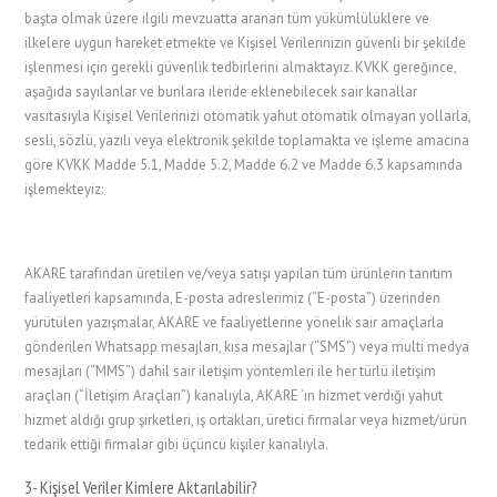
başta olmak üzere ilgili mevzuatta aranan tüm yükümlülüklere ve
ilkelere uygun hareket etmekte ve Kişisel Verilerinizin güvenli bir şekilde
işlenmesi için gerekli güvenlik tedbirlerini almaktayız. KVKK gereğince,
aşağıda sayılanlar ve bunlara ileride eklenebilecek sair kanallar
vasıtasıyla Kişisel Verilerinizi otomatik yahut otomatik olmayan yollarla,
sesli, sözlü, yazılı veya elektronik şekilde toplamakta ve işleme amacına
göre KVKK Madde 5.1, Madde 5.2, Madde 6.2 ve Madde 6.3 kapsamında
işlemekteyiz:
AKARE tarafından üretilen ve/veya satışı yapılan tüm ürünlerin tanıtım
faaliyetleri kapsamında, E-posta adreslerimiz (“E-posta”) üzerinden
yürütülen yazışmalar, AKARE ve faaliyetlerine yönelik sair amaçlarla
gönderilen Whatsapp mesajları, kısa mesajlar (“SMS”) veya multi medya
mesajları (“MMS”) dahil sair iletişim yöntemleri ile her türlü iletişim
araçları (“İletişim Araçları”) kanalıyla, AKARE ’ın hizmet verdiği yahut
hizmet aldığı grup şirketleri, iş ortakları, üretici firmalar veya hizmet/ürün
tedarik ettiği firmalar gibi üçüncü kişiler kanalıyla.
3- Kişisel Veriler Kimlere Aktarılabilir?