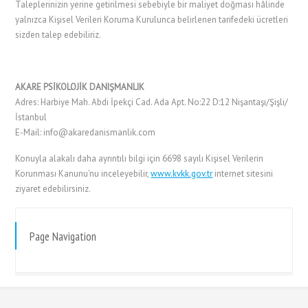
Taleplerinizin yerine getirilmesi sebebiyle bir maliyet doğması hâlinde
yalnızca Kişisel Verileri Koruma Kurulunca belirlenen tarifedeki ücretleri
sizden talep edebiliriz.
AKARE PSİKOLOJİK DANIŞMANLIK
Adres: Harbiye Mah. Abdi İpekçi Cad. Ada Apt. No:22 D:12 Nişantaşı/Şişli/
İstanbul
E-Mail: info@akaredanismanlik.com
Konuyla alakalı daha ayrıntılı bilgi için 6698 sayılı Kişisel Verilerin
Korunması Kanunu’nu inceleyebilir,
www.kvkk.gov.tr
internet sitesini
ziyaret edebilirsiniz.
Page Navigation