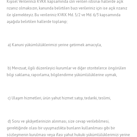
Kişisel Verilerinizi KVKK kapsamında izin verilen istisnai hallerde açık
rızanız olmaksızın, kanunda belirtilen bazı verileriniz için ise açık rızanız
ile işlemekteyiz. Bu verileriniz KVKK Md. 5/2 ve Md. 6/3 kapsamında
aşağıda belirtilen hallerde toplanıp;
a) Kanuni yükümlülüklerimizi yerine getirmek amacıyla,
b) Mevzuat, ilgili düzenleyici kurumlar ve diğer otoritelerce öngörülen
bilgi saklama, raporlama, bilgilendirme yükümlülüklerine uymak,
c) Ulaşım hizmetleri, ürün yahut hizmet satışı, tedariki, teslimi,
d) Soru ve şikâyetlerinizin alınması, size cevap verilebilmesi,
gerektiğinde olası bir uyuşmazlıkta bunların kullanılması gibi bir
sözleşmenin kurulması veya ifası yahut hukuki yükümlülüklerimizi yerine