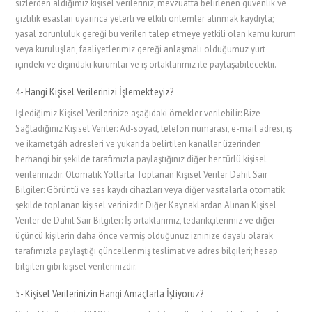
sizlerden aldığımız kişisel verileriniz, mevzuatta belirlenen güvenlik ve
gizlilik esasları uyarınca yeterli ve etkili önlemler alınmak kaydıyla;
yasal zorunluluk gereği bu verileri talep etmeye yetkili olan kamu kurum
veya kuruluşları, faaliyetlerimiz gereği anlaşmalı olduğumuz yurt
içindeki ve dışındaki kurumlar ve iş ortaklarımız ile paylaşabilecektir.
4- Hangi Kişisel Verilerinizi İşlemekteyiz?
İşlediğimiz Kişisel Verilerinize aşağıdaki örnekler verilebilir: Bize
Sağladığınız Kişisel Veriler: Ad-soyad, telefon numarası, e-mail adresi, iş
ve ikametgâh adresleri ve yukarıda belirtilen kanallar üzerinden
herhangi bir şekilde tarafımızla paylaştığınız diğer her türlü kişisel
verilerinizdir. Otomatik Yollarla Toplanan Kişisel Veriler Dahil Sair
Bilgiler: Görüntü ve ses kaydı cihazları veya diğer vasıtalarla otomatik
şekilde toplanan kişisel verinizdir. Diğer Kaynaklardan Alınan Kişisel
Veriler de Dahil Sair Bilgiler: İş ortaklarımız, tedarikçilerimiz ve diğer
üçüncü kişilerin daha önce vermiş olduğunuz izninize dayalı olarak
tarafımızla paylaştığı güncellenmiş teslimat ve adres bilgileri; hesap
bilgileri gibi kişisel verilerinizdir.
5- Kişisel Verilerinizin Hangi Amaçlarla İşliyoruz?