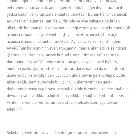
kanunlar gereği iletilmeleri gerek tüm resmi kurum ve kuruluşlar,
belirlenen amaçlarla aktarımın gerekli olduğu diğer ilişkili taraflar ile
yetkili kurum ve kuruluşlara aktarılabilmektedir. Bunun haricinde ancak
açık rızanızın alınması şartı ile yurtiçinde ve yine yukarıda belirtilen
ülkelerde bulunan ürün ve hizmet desteği veren yukarıda belirlenen açık
rızanıza istinaden kişisel verileri işleyebilecek üçüncü kişilere açık
rızanıza istinaden aktarılabilmektedir. Ayrıca açık rızanıza istinaden,
AKARE ’nun bir kısmının veya varlıklarının (marka, alan adı ve sair ticari
işletme unsurları dahil ancak bunlarla sınırlı olmaksızın) satılması
durumunda Kişisel Verileriniz devralan gerçek ya da tüzel kişilere,
bunların paydaşları, iş ortakları, aracıları, danışmanları da dahil olmak
üzere yurtiçi ve yurtdışındaki üçüncü kişilere devrin gerektirdiği ölçüde
aktarılabilir, işlem sürecinde bu üçüncü kişiler tarafından gerekli
değerlendirmenin yapılması ile sınırlı ölçüde işlenebilir ve devir halinde
devralan taraf varlıklarla birlikte bu varlıklara bağlı değerler olan Kişisel
Verilerinizi kendisi veri sorumlusu olacak şekilde işlemeye devam
edebilir.
Şirketimiz, web sitemiz ve diğer iletişim olanaklarımız üzerinden,