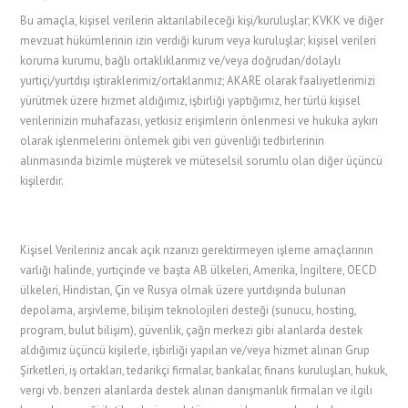
Bu amaçla, kişisel verilerin aktarılabileceği kişi/kuruluşlar; KVKK ve diğer
mevzuat hükümlerinin izin verdiği kurum veya kuruluşlar; kişisel verileri
koruma kurumu, bağlı ortaklıklarımız ve/veya doğrudan/dolaylı
yurtiçi/yurtdışı iştiraklerimiz/ortaklarımız; AKARE olarak faaliyetlerimizi
yürütmek üzere hizmet aldığımız, işbirliği yaptığımız, her türlü kişisel
verilerinizin muhafazası, yetkisiz erişimlerin önlenmesi ve hukuka aykırı
olarak işlenmelerini önlemek gibi veri güvenliği tedbirlerinin
alınmasında bizimle müşterek ve müteselsil sorumlu olan diğer üçüncü
kişilerdir.
Kişisel Verileriniz ancak açık rızanızı gerektirmeyen işleme amaçlarının
varlığı halinde, yurtiçinde ve başta AB ülkeleri, Amerika, İngiltere, OECD
ülkeleri, Hindistan, Çin ve Rusya olmak üzere yurtdışında bulunan
depolama, arşivleme, bilişim teknolojileri desteği (sunucu, hosting,
program, bulut bilişim), güvenlik, çağrı merkezi gibi alanlarda destek
aldığımız üçüncü kişilerle, işbirliği yapılan ve/veya hizmet alınan Grup
Şirketleri, iş ortakları, tedarikçi firmalar, bankalar, finans kuruluşları, hukuk,
vergi vb. benzeri alanlarda destek alınan danışmanlık firmaları ve ilgili